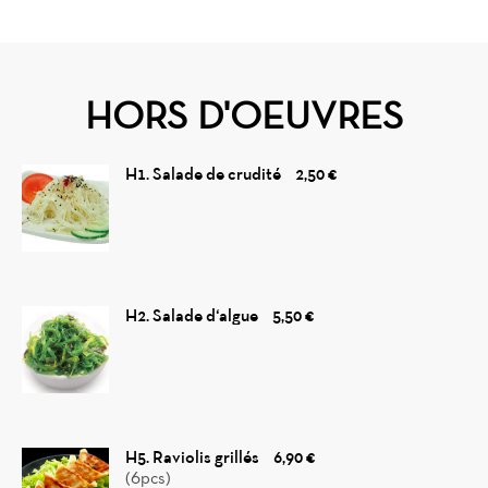
HORS D'OEUVRES
H1. Salade de crudité
2,50 €
H2. Salade d‘algue
5,50 €
H5. Raviolis grillés
6,90 €
(6pcs)