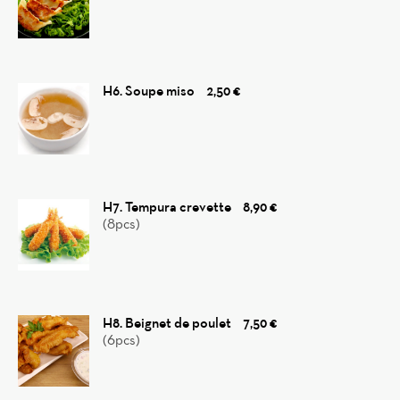
H6. Soupe miso
2,50 €
H7. Tempura crevette
8,90 €
(8pcs)
H8. Beignet de poulet
7,50 €
(6pcs)