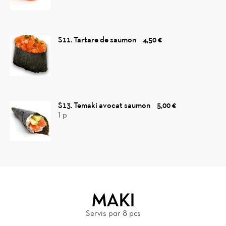
S11. Tartare de saumon
4,50 €
S13. Temaki avocat saumon
5,00 €
1 p
MAKI
Servis par 8 pcs