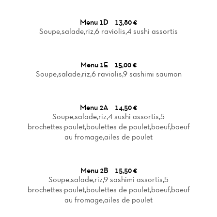
Menu 1D
13,80 €
Soupe,salade,riz,6 raviolis,4 sushi assortis
Menu 1E
15,00 €
Soupe,salade,riz,6 raviolis,9 sashimi saumon
Menu 2A
14,50 €
Soupe,salade,riz,4 sushi assortis,5
brochettes:poulet,boulettes de poulet,boeuf,boeuf
au fromage,ailes de poulet
Menu 2B
15,50 €
Soupe,salade,riz,9 sashimi assortis,5
brochettes:poulet,boulettes de poulet,boeuf,boeuf
au fromage,ailes de poulet