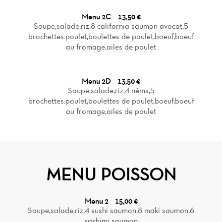
Menu 2C
13,50 €
Soupe,salade,riz,8 california saumon avocat,5
brochettes:poulet,boulettes de poulet,boeuf,boeuf
au fromage,ailes de poulet
Menu 2D
13,50 €
Soupe,salade,riz,4 nêms,5
brochettes:poulet,boulettes de poulet,boeuf,boeuf
au fromage,ailes de poulet
MENU POISSON
Menu 2
15,00 €
Soupe,salade,riz,4 sushi saumon,8 maki saumon,6
sashimi saumon