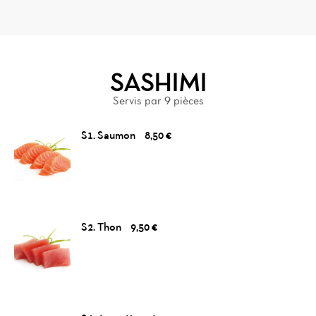
SASHIMI
Servis par 9 pièces
S1. Saumon
8,50 €
Home
S2. Thon
9,50 €
News
Menu