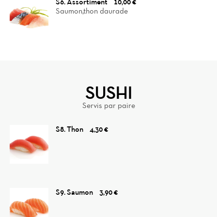
Reviews
S6. Assortiment
10,00 €
Saumon,thon daurade
SUSHI
Servis par paire
S8. Thon
4,30 €
S9. Saumon
3,90 €