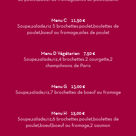
Menu C
11,50 €
Soupe,salade,riz 5 brochettes:poulet,boulettes de
poulet,boeuf au fromage,ailes de poulet
Menu D Végétarien
7,50 €
Soupe,salade,riz,4 brochettes:2 courgette,2
champihnons de Paris
Menu G
13,00 €
Soupe,salade,riz,7 brochettes de boeuf au fromage
Menu H
15,00 €
Soupe,salade,riz,6 brochettes:poulet,boulettes de
poulet,boeuf,boeuf au fromage,2 saumon