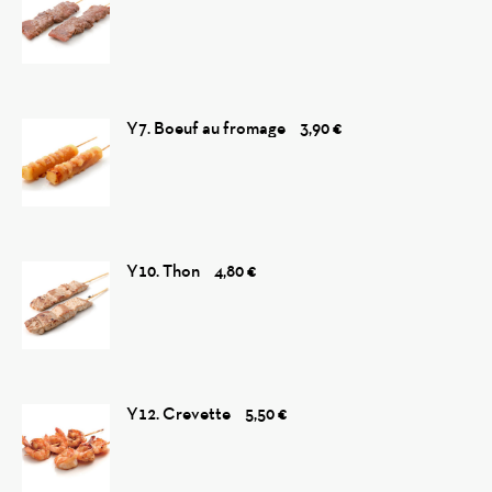
Y7. Boeuf au fromage
3,90 €
Y10. Thon
4,80 €
Y12. Crevette
5,50 €