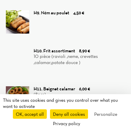
H9. Nêm au poulet
4,50 €
H10. Frit assortiment
8,90 €
10 pièce (ravioli ,neme, crevettes
,calamar,patate douce )
H11. Beignet calamar
6,00 €
(8pcs)
This site uses cookies and gives you control over what you
want to activate
OK, accept all
Deny all cookies
Personalize
Privacy policy
Reservation
H12. Beignet poisson
Takeaway
Route
8,90 €
Call