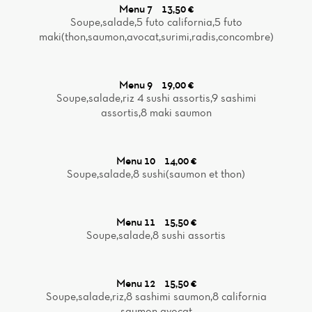
Menu 7
13,50 €
Soupe,salade,5 futo california,5 futo
maki(thon,saumon,avocat,surimi,radis,concombre)
Menu 9
19,00 €
Soupe,salade,riz 4 sushi assortis,9 sashimi
assortis,8 maki saumon
Menu 10
14,00 €
Soupe,salade,8 sushi(saumon et thon)
Menu 11
15,50 €
Soupe,salade,8 sushi assortis
Menu 12
15,50 €
Soupe,salade,riz,8 sashimi saumon,8 california
saumon avocat