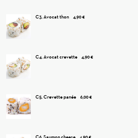
C3. Avocat thon
4,90 €
C4. Avocat crevette
4,90 €
C5. Crevette panée
6,00 €
C6. Saumon cheese
4,90 €