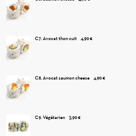
C7. Avocat thon cuit
4,90 €
C8. Avocat saumon cheese
4,90 €
C9. Végétarien
3,90 €