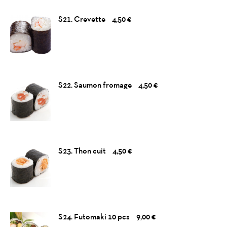
S21. Crevette
4,50 €
S22. Saumon fromage
4,50 €
S23. Thon cuit
4,50 €
S24. Futomaki 10 pcs
9,00 €