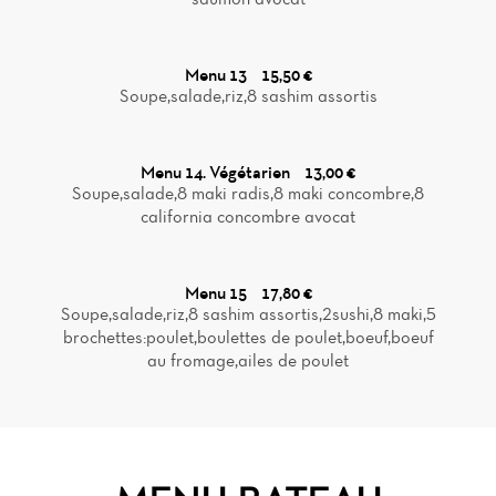
Menu 13
15,50 €
Soupe,salade,riz,8 sashim assortis
Menu 14. Végétarien
13,00 €
Soupe,salade,8 maki radis,8 maki concombre,8
california concombre avocat
Menu 15
17,80 €
Soupe,salade,riz,8 sashim assortis,2sushi,8 maki,5
brochettes:poulet,boulettes de poulet,boeuf,boeuf
au fromage,ailes de poulet