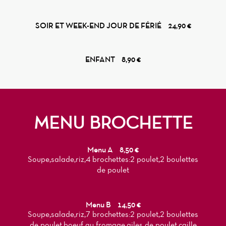
SOIR ET WEEK-END JOUR DE FÉRIÉ
24,90 €
ENFANT
8,90 €
MENU BROCHETTE
Menu A
8,50 €
Soupe,salade,riz,4 brochettes:2 poulet,2 boulettes
de poulet
Menu B
14,50 €
Soupe,salade,riz,7 brochettes:2 poulet,2 boulettes
de poulet,boeuf au fromage,ailes de poulet,caille