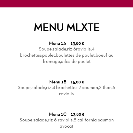
MENU MLXTE
Menu 1A
13,80 €
Soupe,salade,riz 6raviolis,4
brochettes:poulet,boulettes de poulet,boeuf au
fromage,ailes de poulet
Menu 1B
15,00 €
Soupe,salade,riz 4 brochettes:2 saumon,2 thon,6
raviolis
Menu 1C
13,80 €
Soupe,salade,riz 6 raviolis,8 california saumon
avocat